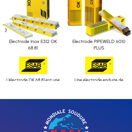
Electrode Inox E312 OK
Electrode PIPEWELD 6010
68.81
PLUS
L’électrode OK 68.81 est une
Une électrode enduite de
électrode fortement alliée
cellulose conçue pour le
qui permet un dépôt de
soudage des tuyaux et
métal soudé ferritique-
pipelines dans toutes les
austénitique à environ 40 %
positions utilisant les
de ferrite. Excellente
techniques conventionnelles
résistance à la corrosion par
et de type tuyau de poêle.
contrainte et insensibilité
API 5L jusqu’à X56, soudage