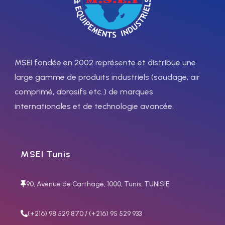
élevée à la dilution. Bonne
en passe jusqu’à X80.
résistance à l’écaillage
jusqu’à 1 150°°C. L’OK 68.81 est
utilisée pour assembler les
aciers dissimilaires, les aciers
dont la soudabilité est
MSEI fondée en 2002 représente et distribue une
réduite et les couches
large gamme de produits industriels (soudage, air
tampons avant le
comprimé, abrasifs etc..) de marques
rechargement.
internationales et de technologie avancée.
Applications : rouleaux,
matrices de forge, outils
pour travail à chaud,
matrices pour plastiques et
MSEI Tunis
ainsi de suite.
90, Avenue de Carthage, 1000, Tunis, TUNISIE
(+216) 98 529 870 / (+216) 95 529 933