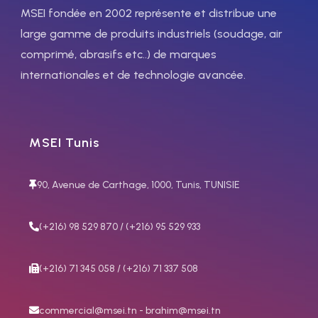
prise de masse) 1 x 50 mm²
MSEI fondée en 2002 représente et distribue une
(jusqu´à 350 A)
large gamme de produits industriels (soudage, air
130038
Câbles d´alimentation
comprimé, abrasifs etc..) de marques
enrobés en caoutchouc
internationales et de technologie avancée.
(pince porte-électrode et
prise de masse) 1 x 70 mm²
(jusqu´à 400 A)
MSEI Tunis
90, Avenue de Carthage, 1000, Tunis, TUNISIE
(+216) 98 529 870 / (+216) 95 529 933
(+216) 71 345 058 / (+216) 71 337 508
commercial@msei.tn - brahim@msei.tn