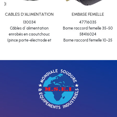
CABLES D’ALIMENTATION
EMBASE FEMELLE
130034
47716035
Câbles d´alimentation
Borne raccord femelle 35-50
enrobés en caoutchouc
58416024
(pince porte-électrode et
Borne raccord femelle 10-25
prise de masse) 1 x 25 mm²
(jusqu´à 230 A)
130035
Câbles d´alimentation
enrobés en caoutchouc
(pince porte-électrode et
prise de masse) 1 x 35 mm²
(jusqu´à 300 A)
130037
Câbles d´alimentation
enrobés en caoutchouc
(pince porte-électrode et