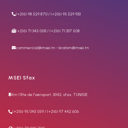
Aluminium
Applications
– Acier inoxydable –
:
Menuiserie métallique et
Aluminium – Cuivre
(+216) 98 529 870 / (+216) 95 529 933
chaudronnerie – Industrie
Applications :
Menuiserie
automobile Industrie
métallique et chaudronnerie
chimique et papetière –
– Industrie automobile
(+216) 71 345 058 / (+216) 71 337 508
Carrosserie Installations
Industrie chimique et
sportives et d’élevage –
papetière – Carrosserie
Mobilier urbain Réparation –
commercial@msei.tn - brahim@msei.tn
Installations sportives et
Entretien – Construction –
d’élevage – Mobilier urbain
Centres de formation –
Réparation – Entretien –
Automatisation
Construction – Centres de
formation – Automatisation
MSEI Sfax
Km 1 Rte de l'aéroport, 3042, sfax, TUNISIE
(+216) 95 045 059 / (+216) 97 442 606