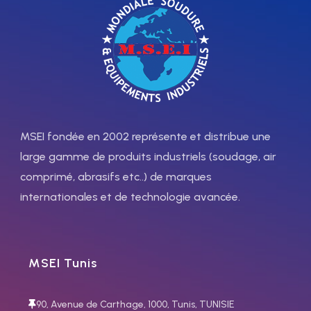
soudage MIG
compact pour le
Pulse
soudage MIG
pulsé
MSEI fondée en 2002 représente et distribue une
large gamme de produits industriels (soudage, air
comprimé, abrasifs etc..) de marques
internationales et de technologie avancée.
Procédés standard
:
MIG/MAG – Tubulaire – TIG
Procédés standard :
MIG
DC Lift – MMA CEL
Procédés
MAG – Tubulaire – TIG DC
optionnels :
MIG/MAG Pulse –
Lift – MMA CEL
Procédés
MSEI Tunis
MIG/MAG Bi-Pulse – TIG DC
optionnels :
MIG Pulse – MIG
Pulse
Matériaux :
Acier au
Bi-Pulse – TIG DC Pulse
carbone – Acier inoxydable –
Matériaux :
Acier au carbone
90, Avenue de Carthage, 1000, Tunis, TUNISIE