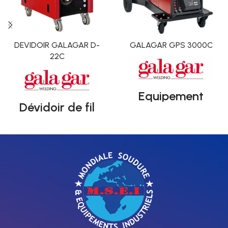
DEVIDOIR GALAGAR D-
GALAGAR GPS 3000C
22C
Equipement
Dévidoir de fil
industriel
pour le soudage
synergique
MIG/MAG.
compact pour le
soudage MIG
Pulse