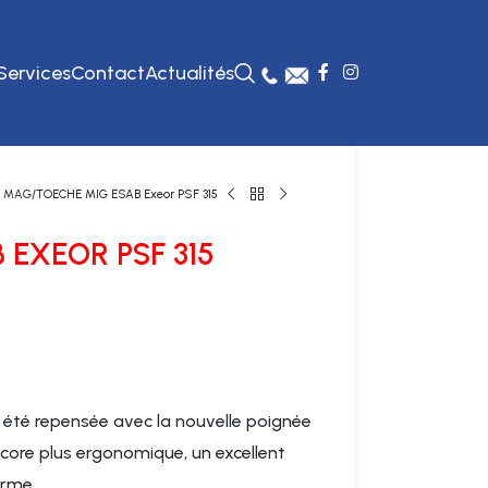
Services
Contact
Actualités
G MAG
TOECHE MIG ESAB Exeor PSF 315
 EXEOR PSF 315
 été repensée avec la nouvelle poignée
core plus ergonomique, un excellent
erme.