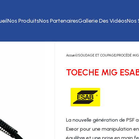
eil
Nos Produits
Nos Partenaires
Gallerie Des Vidéos
Nos 
Accueil
SOUDAGE ET COUPAGE
PROCÉDÉ MI
TOECHE MIG ESAB
La nouvelle génération de PSF a
Exeor pour une manipulation en
équilibre et une prise en main f