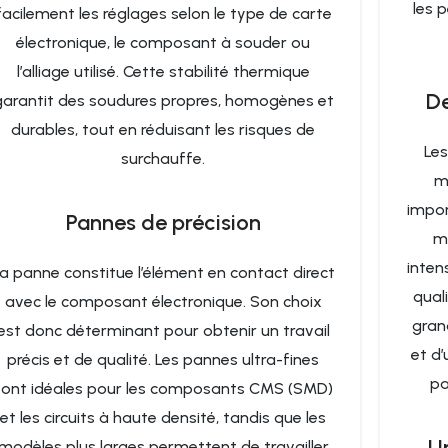
les 
facilement les réglages selon le type de carte
électronique, le composant à souder ou
l’alliage utilisé. Cette stabilité thermique
De
garantit des soudures propres, homogènes et
durables, tout en réduisant les risques de
Les
surchauffe.
me
impor
Pannes de précision
mê
inten
a panne constitue l’élément en contact direct
quali
avec le composant électronique. Son choix
grand
est donc déterminant pour obtenir un travail
et d’
précis et de qualité. Les pannes ultra-fines
pa
sont idéales pour les composants CMS (SMD)
et les circuits à haute densité, tandis que les
U
modèles plus larges permettent de travailler