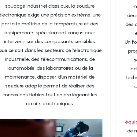
soudage industriel classique, la soudure
d’
électronique exige une précision extrême, une
déci
parfaite maîtrise de la température et des
des o
équipements spécialement conçus pour
intervenir sur des composants sensibles.
Un fo
Que ce soit dans les secteurs de l’électronique
pro
industrielle, des télécommunications, de
s
l’automobile, des laboratoires ou de la
ad
maintenance, disposer d’un
matériel de
tech
soudure
adapté permet de réaliser des
c
connexions fiables tout en protégeant les
circuits électroniques.
équi
de m