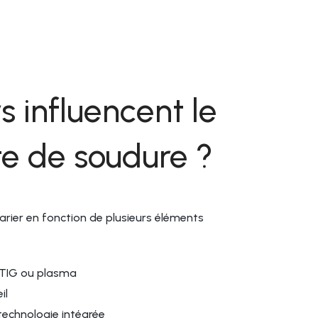
Sortie
(60Hz) T
G 3/4" RH
d'injecteur
acétylè
Raccordement g
/16”, etc. Poids 
s influencent le
torche) / 16 
Dimensions 
guidage : 44
te de soudure ?
CONT
arier en fonction de plusieurs éléments
Distribut
 TIG ou plasma
il
Chalumea
technologie intégrée