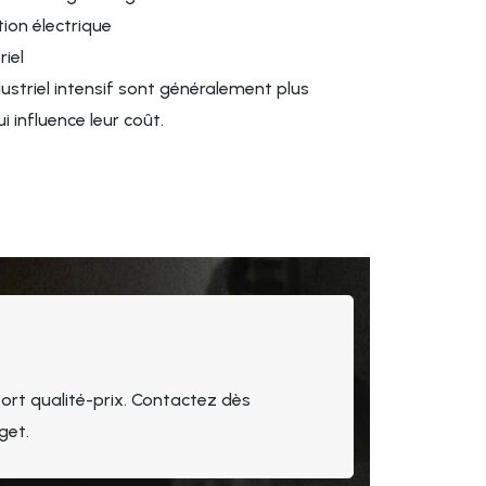
tion électrique
Tu
iel
rouge
striel intensif sont généralement plus
et 
i influence leur coût.
Barre de déf
to
Prise en char
de déf
Porte
ort qualité-prix. Contactez dès
Les clés ser
get.