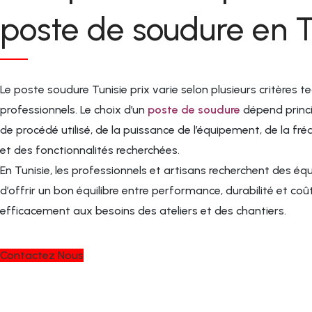
debout, par terre ou sur 
Câbles d´alimentation
poste de soudure en T
•Toutes les domaines de
enrobés en caoutchouc
´industrie lourde,
(pince porte-électrode et
récupération des métau
prise de masse) 1 x 50 mm²
•Capacité de coupe jus
(jusqu´à 350 A)
Le poste soudure Tunisie prix varie selon plusieurs critères t
´à 300 mm
130038
professionnels. Le choix d’un
poste de soudure
dépend princ
Câbles d´alimentation
de procédé utilisé, de la puissance de l’équipement, de la fréq
enrobés en caoutchouc
(pince porte-électrode et
et des fonctionnalités recherchées.
prise de masse) 1 x 70 mm²
En Tunisie, les professionnels et artisans recherchent des 
(jusqu´à 400 A)
d’offrir un bon équilibre entre performance, durabilité et coû
efficacement aux besoins des ateliers et des chantiers.
Contactez Nous