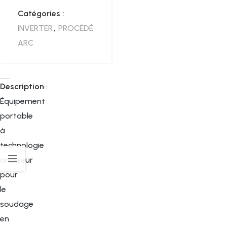
Catégories :
INVERTER
,
PROCÉDÉ
ARC
Description
Équipement
portable
à
technologie
onduleur
pour
le
soudage
en