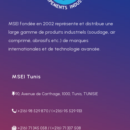
MSEI fondée en 2002 représente et distribue une
large gamme de produits industriels (soudage, air
Procédés :
TIG Pulse – TIG
comprimé, abrasifs etc..) de marques
AC – TIG DC HF – MMA
internationales et de technologie avancée.
Matériaux :
acier au carbone,
acier inoxydable et
aluminium
Applications
:
Menuiserie légère –
MSEI Tunis
Entretien – Réparation –
Tôlerie
90, Avenue de Carthage, 1000, Tunis, TUNISIE
(+216) 98 529 870 / (+216) 95 529 933
(+216) 71 345 058 / (+216) 71 337 508