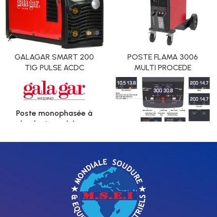
GALAGAR SMART 200
POSTE FLAMA 3006
TIG PULSE ACDC
MULTI PROCEDE
Poste monophasée à
technologie onduleur par
transistors IGBT pour la
réalisation de soudure
TIG AC/DC. Fonction
auxiliaire de soudure
MMA d'électrode
enrobée.