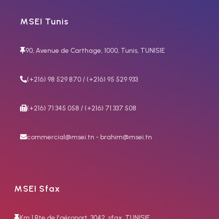
MSEI Tunis
90, Avenue de Carthage, 1000, Tunis, TUNISIE
(+216) 98 529 870 / (+216) 95 529 933
(+216) 71 345 058 / (+216) 71 337 508
commercial@msei.tn - brahim@msei.tn
MSEI Sfax
Km 1 Rte de l'aéroport, 3042, sfax, TUNISIE