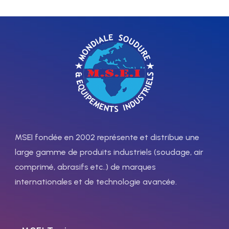
OX-AC,
consommation 3700 l/h
Núm 0,
consommation d'acetylène
72419502
75 l/h
OX-AC
70419005
Núm 2,
consommation 4600 l/h
OX, PROP Nº 0
72419511
MSEI fondée en 2002 représente et distribue une
70419101
large gamme de produits industriels (soudage, air
OX-PROP
comprimé, abrasifs etc..) de marques
OX-AC,
Núm 1,
internationales et de technologie avancée.
Núm 1,
consommation 3700 l/h
consommation d'acetylène
150 l/h
72419512