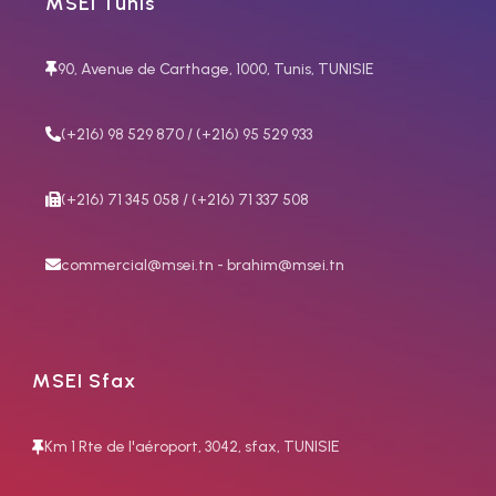
MSEI Tunis
70419105
OX-PROP
90, Avenue de Carthage, 1000, Tunis, TUNISIE
Núm 2,
OX, PROP Nº 1
consommation 4600 l/h
(+216) 98 529 870 / (+216) 95 529 933
70419201
(+216) 71 345 058 / (+216) 71 337 508
OX-AC,
commercial@msei.tn - brahim@msei.tn
Núm 2,
consommation d'acetylène
300 l/h
MSEI Sfax
70419205
Km 1 Rte de l'aéroport, 3042, sfax, TUNISIE
OX, PROP Nº 2