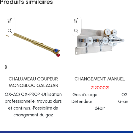
Produits similaires
CHALUMEAU COUPEUR
CHANGEMENT MANUEL
MONOBLOC GALAGAR
71200021
OX-AC/ OX-PROP •Utilisation
Gas d'usage O2
professionnelle, travaux durs
Détendeur Gran
et continus. •Possibilité de
débit
changement du gaz
Pression maximum. (bar)
combustible: acétylène,
200
propane, gaz naturel.
Débit m3/h 150