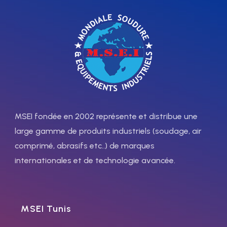
•Possibilité pour plusieurs
Sortie G
longueurs. •Sécurité
3/4" RH
d'utilisation. •Fabrication
71200022
avec différent types des
Gas d'usage
connexions.
Applications
AR
•Possibilité de découpe
Détendeur
debout, par terre ou sur mur.
Gran débit
•Toutes les domaines de l
Pression maximum. (bar)
´industrie lourde,
200
récupération des métaux.
Débit m3/h 150
MSEI fondée en 2002 représente et distribue une
•Capacité de coupe jusqu
Sortie G
large gamme de produits industriels (soudage, air
´à 300 mm
3/4" RH
71200023
comprimé, abrasifs etc..) de marques
Gas d'usage AC
internationales et de technologie avancée.
Détendeur
Gran débit
Pression maximum. (bar)
25
MSEI Tunis
Débit m3/h 25
Sortie G