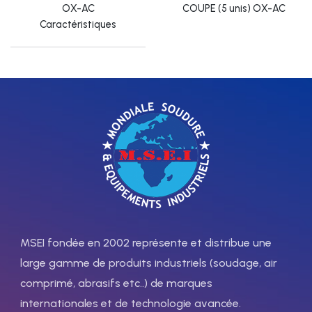
OX-AC
COUPE (5 unis) OX-AC
Caractéristiques
70119101P
Núm 1,
l'épaisseur à couper 2-10 mm
70119103P
Núm 3,
l'épaisseur à couper 25-
MSEI fondée en 2002 représente et distribue une
30/30-50/50-100 mm
large gamme de produits industriels (soudage, air
comprimé, abrasifs etc..) de marques
70119104P
internationales et de technologie avancée.