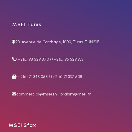
Núm 4,
l'épaisseur à couper 100-
MSEI Tunis
150/150-200/200-300 mm
90, Avenue de Carthage, 1000, Tunis, TUNISIE
(+216) 98 529 870 / (+216) 95 529 933
(+216) 71 345 058 / (+216) 71 337 508
commercial@msei.tn - brahim@msei.tn
MSEI Sfax