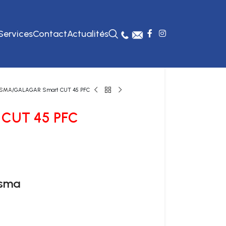
Services
Contact
Actualités
ASMA
GALAGAR Smart CUT 45 PFC
CUT 45 PFC
asma