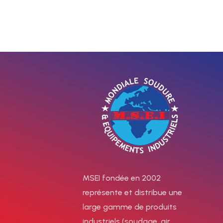
électrode MMA / TIG
industri
DC
pour le 
p
Procédés :
MMA – TIG DC Lift
Électrodes :
Rutile – Basic – Inox –
Spécial
Applications
Procédés stan
:
Charpenterie métallique –
Tubulaire – TIG
Entretien – Réparations
Procédés optio
MSEI fondée en 2002
Principaux avantages :
–
Pulse – MIG/M
représente et distribue une
Puissant, léger et peu
DC Pulse
Mat
large gamme de produits
encombrant. – Soudage MMA
carbone – Ac
industriels (soudage, air