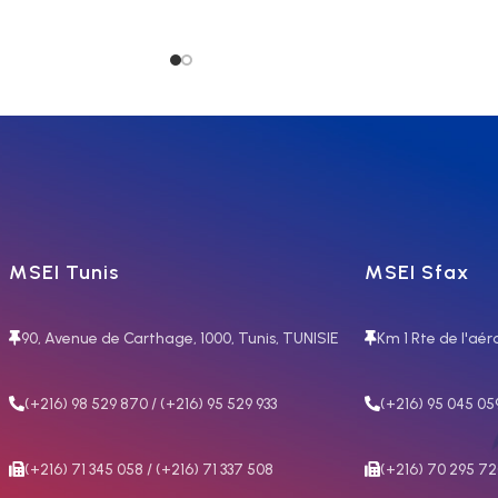
Plasma
el compact
soudage MIG
ulsé
Procédés :
Découpe au plasma
Matériaux :
Acier au carbone –
Galvanisé – Acier inoxydable –
Aluminium – Fonte – Cuivre
Applications :
Charpenterie
MSEI Tunis
MSEI Sfax
moyenne – Chantiers navals –
Carrosseries – Ateliers
dard :
MIG/MAG –
90, Avenue de Carthage, 1000, Tunis, TUNISIE
Km 1 Rte de l'aér
mécaniques – Carrosseries –
 DC Lift – MMA CEL
Carrosseries – Construction
nnels :
MIG/MAG
(+216) 98 529 870 / (+216) 95 529 933
(+216) 95 045 05
AG Bi-Pulse – TIG
ériaux :
Acier au
(+216) 71 345 058 / (+216) 71 337 508
(+216) 70 295 7
ier inoxydable –