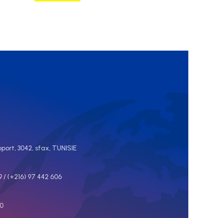
28 kg, le Cutmaster 120 ESAB offre
120 A de puissance de coupe avec
une capacité de coupe
recommandée de 40 mm (1-1/2”)
et une coupe maximale de 55 mm
(2-1/8”). Aussi compacte que les
autres systèmes Cutmaster, il est
équipé d'une torche 1Torch® pour
offrir le confort et la fiabilité qui
font toute sa renommée au sein
de l'industrie. L’équipement
comprend un générateur, un
oport, 3042, sfax, TUNISIE
système 1Torch SL100, un coffret
de pièces de rechange, un
9 / (+216) 97 442 606
filtre/régulateur d'air, un cable de
masse avec pince, ainsi qu’un
20
câble d'alimentation. Le système