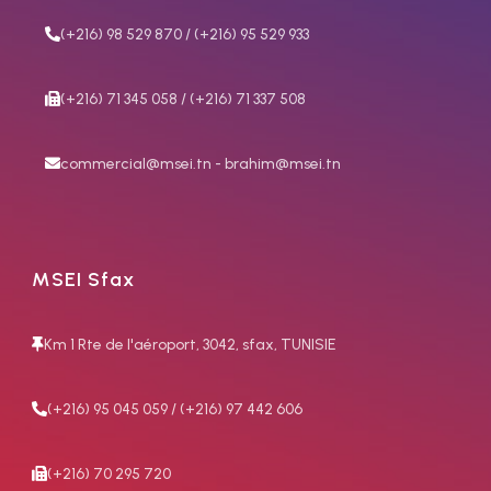
OX, PROP Nº 1
(+216) 98 529 870 / (+216) 95 529 933
70419201
(+216) 71 345 058 / (+216) 71 337 508
commercial@msei.tn - brahim@msei.tn
OX-AC,
Núm 2,
consommation d'acetylène
300 l/h
MSEI Sfax
70419205
Km 1 Rte de l'aéroport, 3042, sfax, TUNISIE
OX, PROP Nº 2
(+216) 95 045 059 / (+216) 97 442 606
70419301
(+216) 70 295 720