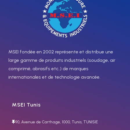
l'épaisseur à couper 2-10 mm
75 l/h
70119103P
70419005
Núm 3,
OX, PROP Nº 0
l'épaisseur à couper 25-
MSEI fondée en 2002 représente et distribue une
30/30-50/50-100 mm
large gamme de produits industriels (soudage, air
70419101
comprimé, abrasifs etc..) de marques
70119104P
internationales et de technologie avancée.
OX-AC,
Núm 1,
Núm 4,
consommation d'acetylène
l'épaisseur à couper 100-
150 l/h
MSEI Tunis
150/150-200/200-300 mm
70419105
90, Avenue de Carthage, 1000, Tunis, TUNISIE